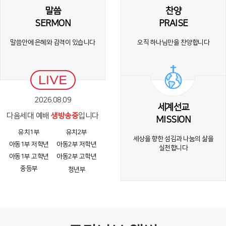
말씀
찬양
SERMON
PRAISE
말씀안에 은혜와 감격이
있습니다
오직 하나님만을
찬양합니다
2026.08.09
세계선교
다음세대 예배
생방송중
입니다
MISSION
유치1부
유치2부
세상을 향한 섬김과 나눔의 삶을
아동1부 저학년
아동2부 저학년
실천합니다
아동1부 고학년
아동2부 고학년
중등부
청년부