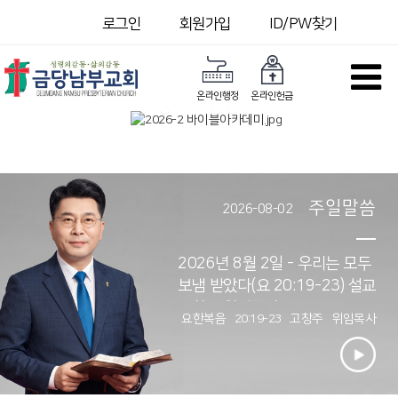
로그인
회원가입
ID/PW찾기
온라인행정
온라인헌금
주일말씀
2026-08-02
2026년 8월 2일 - 우리는 모두
보냄 받았다(요 20:19-23) 설교
고창주 위임목사
요한복음 20:19-23
고창주 위임목사