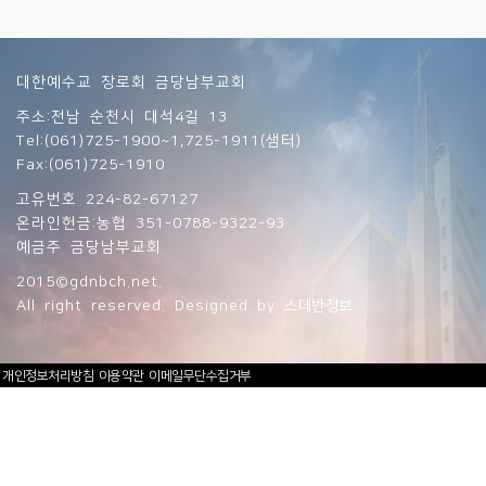
대한예수교 장로회 금당남부교회
주소:전남 순천시 대석4길 13
Tel:(061)725-1900~1,725-1911(샘터)
Fax:(061)725-1910
고유번호 224-82-67127
온라인헌금:농협 351-0788-9322-93
예금주 금당남부교회
2015©gdnbch.net.
All right reserved. Designed by
스데반정보
개인정보처리방침
이용약관
이메일무단수집거부