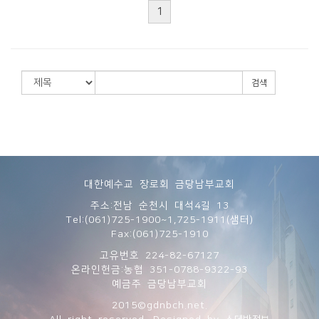
1
검색
대한예수교 장로회 금당남부교회
주소:전남 순천시 대석4길 13
Tel:(061)725-1900~1,725-1911(샘터)
Fax:(061)725-1910
고유번호 224-82-67127
온라인헌금:농협 351-0788-9322-93
예금주 금당남부교회
2015©gdnbch.net.