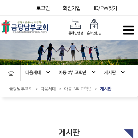
로그인
회원가입
ID/PW찾기
온라인행정
온라인헌금
다음세대
아동 2부 고학년
게시판
금당남부교회
>
다음세대
>
아동 2부 고학년
>
게시판
게시판