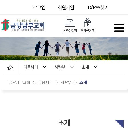
로그인
회원가입
ID/PW찾기
온라인행정
온라인헌금
다음세대
사랑부
소개
금당남부교회
>
다음세대
>
사랑부
>
소개
소개