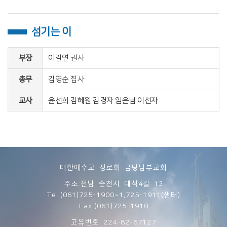
섬기는 이
부장
이길연 권사
총무
김영순 집사
교사
윤선희 김혜원 김경자 임은님 이선자
대한예수교 장로회 금당남부교회
주소:전남 순천시 대석4길 13
Tel:(061)725-1900~1,725-1911(샘터)
Fax:(061)725-1910
고유번호 224-82-67127