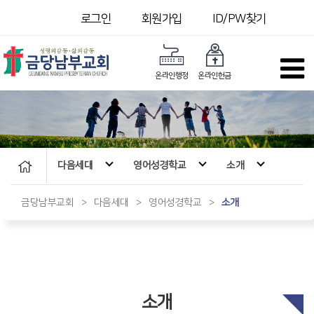
로그인
회원가입
ID/PW찾기
온라인행정
온라인헌금
다음세대
영어성경학교
소개
금당남부교회
>
다음세대
>
영어성경학교
>
소개
소개